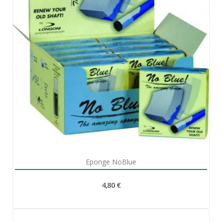
Aperçu rapide

Eponge NoBlue
4,80 €