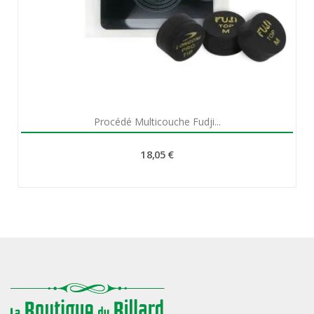
Aperçu rapide

Procédé Multicouche Fudji...
18,05 €