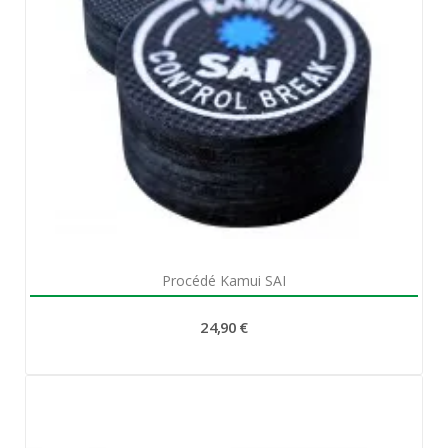
Aperçu rapide

Procédé Kamui SAI
24,90 €