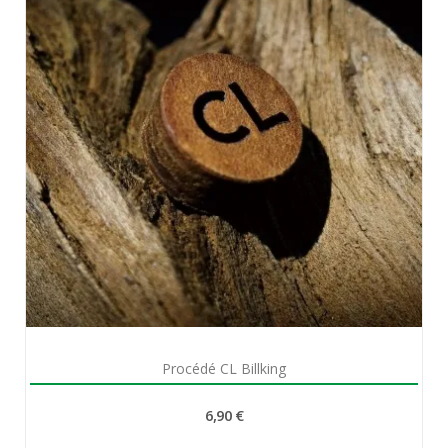
Aperçu rapide

Procédé CL Billking
6,90 €